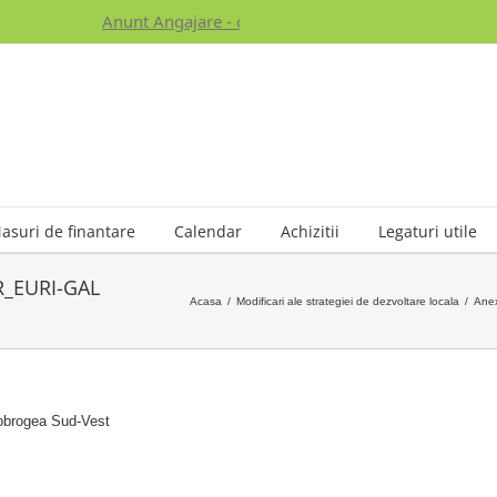
Anunt Angajare - click pentru detalii - [anunt adaug
asuri de finantare
Calendar
Achizitii
Legaturi utile
DR_EURI-GAL
Acasa
/
Modificari ale strategiei de dezvoltare locala
/
Anex
obrogea Sud-Vest