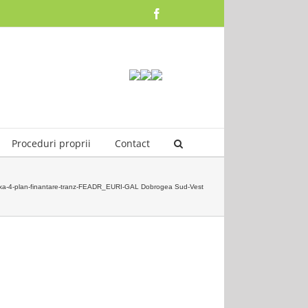
at pe 07.11.2024]
Facebook
Proceduri proprii
Contact
a-4-plan-finantare-tranz-FEADR_EURI-GAL Dobrogea Sud-Vest