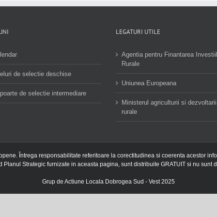
UNI
LEGATURI UTILE
lendar
Agentia pentru Finantarea Investii
Rurale
eluri de selectie deschise
Uniunea Europeana
poarte de selectie intermediare
Ministerul agriculturii si dezvoltarii
rurale
ropene. Întrega responsabilitate referitoare la corectitudinea si coerenta acestor inf
nd Planul Strategic furnizate in aceasta pagina, sunt distribuite GRATUIT si nu sunt d
Grup de Actiune Locala Dobrogea Sud - Vest 2025