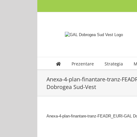
Skip
to
content
Prezentare
Strategia
M
Anexa-4-plan-finantare-tranz-FEA
Dobrogea Sud-Vest
Anexa-4-plan-finantare-tranz-FEADR_EURI-GAL D