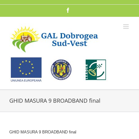
Skip
to
Facebook
content
GHID MASURA 9 BROADBAND final
GHID MASURA 9 BROADBAND final