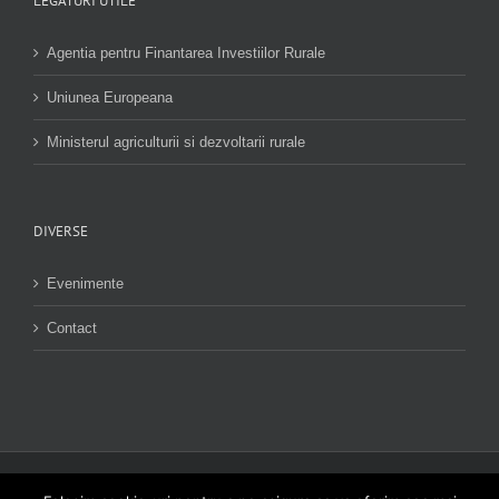
LEGATURI UTILE
Agentia pentru Finantarea Investiilor Rurale
Uniunea Europeana
Ministerul agriculturii si dezvoltarii rurale
DIVERSE
Evenimente
Contact
Acest site nu reprezinta pozitia oficiala a Comisiei Europene. Întrega