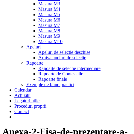
Masura M3
Masura M4
Masura M5
Masura M6
Masura M7
Masura M8
Masura M9
Masura M10
Apeluri
Apeluri de selectie deschise
Arhiva apeluri de selectie
Rapoarte
Rapoarte de selectie intermediare
Rapoarte de Contestatie
Rapoarte finale
Exemple de bune practici
Calendar
Achizitii
Legaturi utile
Proceduri proprii
Contact
Anexa-2-Fisa-de-prezentare-a-