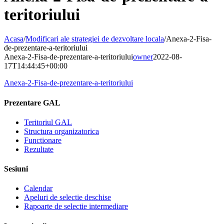
teritoriului
Acasa
/
Modificari ale strategiei de dezvoltare locala
/
Anexa-2-Fisa-
de-prezentare-a-teritoriului
Anexa-2-Fisa-de-prezentare-a-teritoriului
owner
2022-08-
17T14:44:45+00:00
Anexa-2-Fisa-de-prezentare-a-teritoriului
Prezentare GAL
Teritoriul GAL
Structura organizatorica
Functionare
Rezultate
Sesiuni
Calendar
Apeluri de selectie deschise
Rapoarte de selectie intermediare