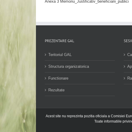
Anexa 3 Memoriu_Justificativ_beneficiarii_publici
PREZENTARE GAL
SESI
Teritoriul GAL
Ca
Structura organizatorica
Ap
Functionare
Ra
Rezultate
Acest site nu reprezinta pozitia oficiala a Comisiei Eu
Toate informatiile privi