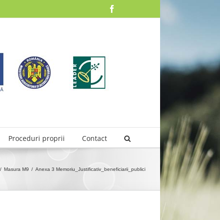
Facebook
Proceduri proprii
Contact
/
Masura M9
/
Anexa 3 Memoriu_Justificativ_beneficiarii_publici