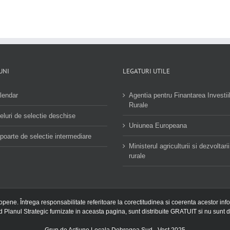
UNI
LEGATURI UTILE
lendar
Agentia pentru Finantarea Investii
Rurale
eluri de selectie deschise
Uniunea Europeana
poarte de selectie intermediare
Ministerul agriculturii si dezvoltarii
rurale
ropene. Întrega responsabilitate referitoare la corectitudinea si coerenta acestor inf
nd Planul Strategic furnizate in aceasta pagina, sunt distribuite GRATUIT si nu sunt d