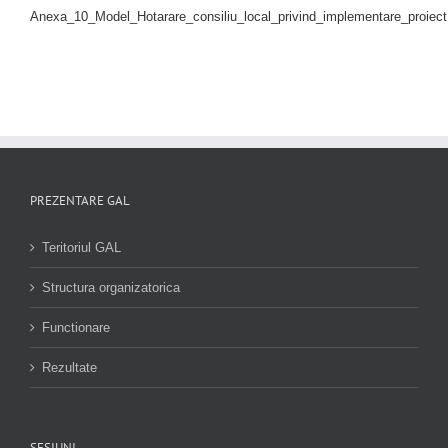
Anexa_10_Model_Hotarare_consiliu_local_privind_implementare_proiect
PREZENTARE GAL
Teritoriul GAL
Structura organizatorica
Functionare
Rezultate
SESIUNI