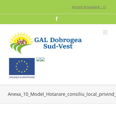
Skip
Anunt Angajare - click pe
to
content
Facebook
Anexa_10_Model_Hotarare_consiliu_local_privind