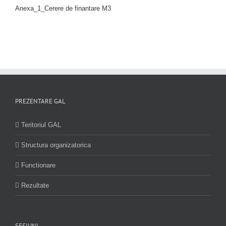
Anexa_1_Cerere de finantare M3
PREZENTARE GAL
Teritoriul GAL
Structura organizatorica
Functionare
Rezultate
SESIUNI