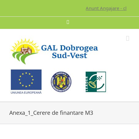
Skip
Anunt Angajare - click pe
to
content
Facebook
Anexa_1_Cerere de finantare M3