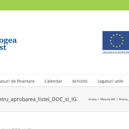
asuri de finantare
Calendar
Achizitii
Legaturi utile
ru_aprobarea_listei_DOC_si_IG
Acasa
/
Masura M3
/
Anexa_