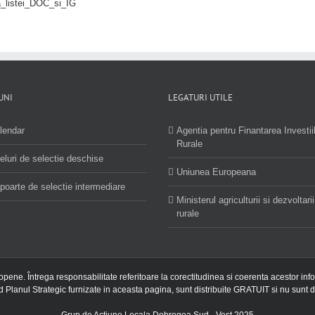
_listei_DOC_si_IG
UNI
LEGATURI UTILE
lendar
Agentia pentru Finantarea Investii
Rurale
eluri de selectie deschise
Uniunea Europeana
poarte de selectie intermediare
Ministerul agriculturii si dezvoltarii
rurale
ropene. Întrega responsabilitate referitoare la corectitudinea si coerenta acestor inf
nd Planul Strategic furnizate in aceasta pagina, sunt distribuite GRATUIT si nu sunt d