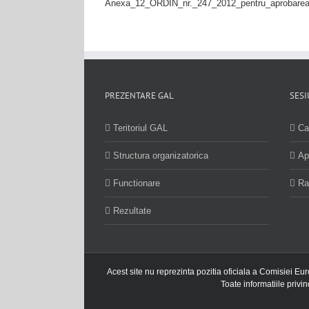
Anexa_12_ORDIN_nr._247_2012_pentru_aprobarea
PREZENTARE GAL
SESI
Teritoriul GAL
Ca
Structura organizatorica
Ap
Functionare
Ra
Rezultate
Acest site nu reprezinta pozitia oficiala a Comisiei Eu
Toate informatiile privi