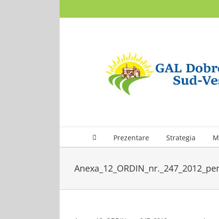
Skip
to
content
Prezentare
Strategia
M
Anexa_12_ORDIN_nr._247_2012_pent