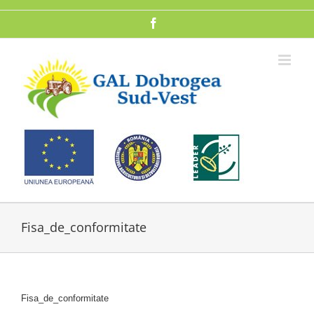
Skip
to
Facebook
content
Fisa_de_conformitate
Fisa_de_conformitate