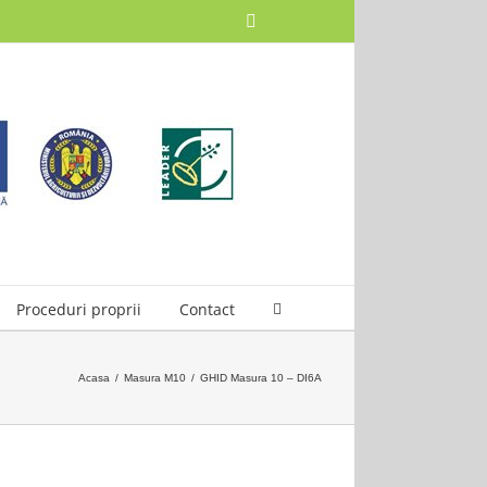
at pe 07.11.2024]
Facebook
Proceduri proprii
Contact
Acasa
/
Masura M10
/
GHID Masura 10 – DI6A