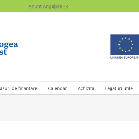
Anunt Angajare - click pentru detalii - [anunt adaug
asuri de finantare
Calendar
Achizitii
Legaturi utile