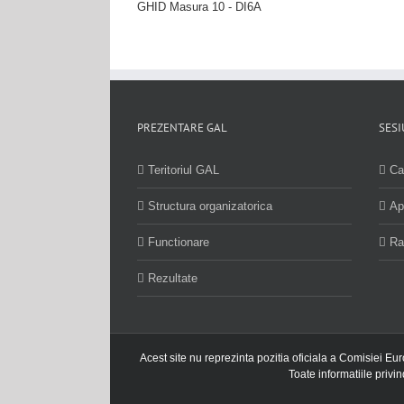
GHID Masura 10 - DI6A
PREZENTARE GAL
SESI
Teritoriul GAL
Ca
Structura organizatorica
Ap
Functionare
Ra
Rezultate
Acest site nu reprezinta pozitia oficiala a Comisiei Eu
Toate informatiile privi