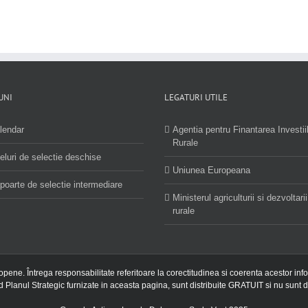
UNI
LEGATURI UTILE
lendar
Agentia pentru Finantarea Investii
Rurale
eluri de selectie deschise
Uniunea Europeana
poarte de selectie intermediare
Ministerul agriculturii si dezvoltarii
rurale
ropene. Întrega responsabilitate referitoare la corectitudinea si coerenta acestor inf
nd Planul Strategic furnizate in aceasta pagina, sunt distribuite GRATUIT si nu sunt d