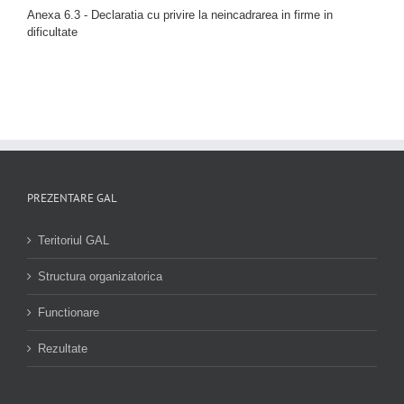
Anexa 6.3 - Declaratia cu privire la neincadrarea in firme in
dificultate
PREZENTARE GAL
Teritoriul GAL
Structura organizatorica
Functionare
Rezultate