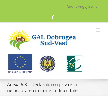
Skip
Anunt Angajare - click pe
to
content
Facebook
Anexa 6.3 – Declaratia cu privire la
neincadrarea in firme in dificultate