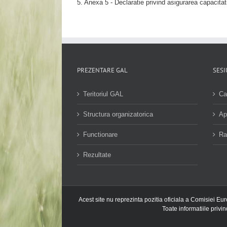
5. Anexa 5 - Declaratie privind asigurarea capacitat
PREZENTARE GAL
SESI
Teritoriul GAL
Ca
Structura organizatorica
Ap
Functionare
Ra
Rezultate
Acest site nu reprezinta pozitia oficiala a Comisiei Eu
Toate informatiile privi