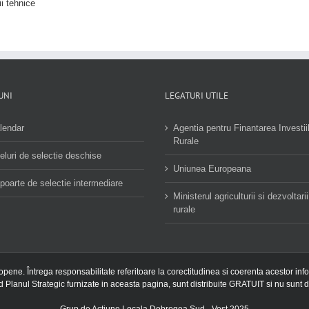
ii tehnice
UNI
LEGATURI UTILE
lendar
Agentia pentru Finantarea Investii
Rurale
eluri de selectie deschise
Uniunea Europeana
poarte de selectie intermediare
Ministerul agriculturii si dezvoltarii
rurale
ropene. Întrega responsabilitate referitoare la corectitudinea si coerenta acestor inf
nd Planul Strategic furnizate in aceasta pagina, sunt distribuite GRATUIT si nu sunt d