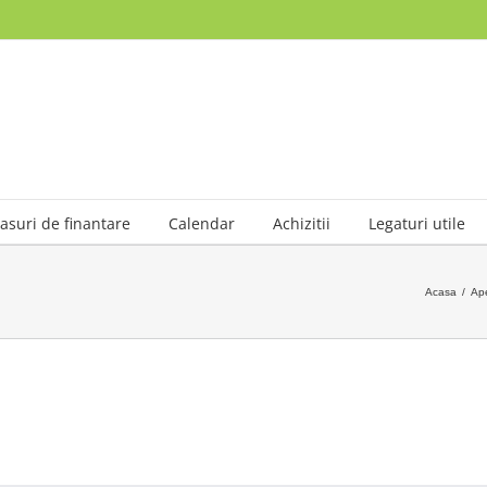
asuri de finantare
Calendar
Achizitii
Legaturi utile
Acasa
/
Ape