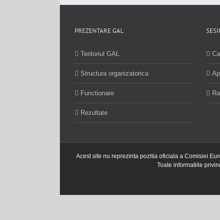
PREZENTARE GAL
SESI
Teritoriul GAL
Ca
Structura organizatorica
Ap
Functionare
Ra
Rezultate
Acest site nu reprezinta pozitia oficiala a Comisiei Eu
Toate informatiile privi