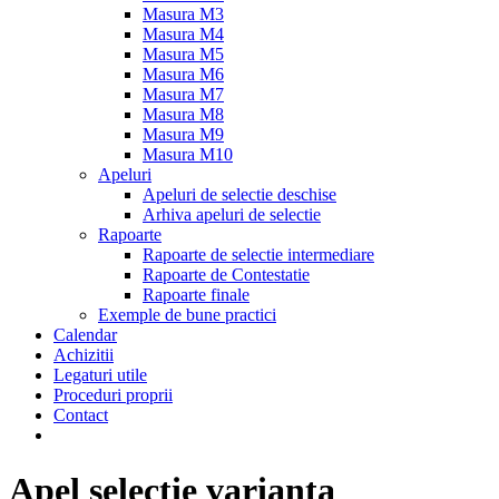
Masura M3
Masura M4
Masura M5
Masura M6
Masura M7
Masura M8
Masura M9
Masura M10
Apeluri
Apeluri de selectie deschise
Arhiva apeluri de selectie
Rapoarte
Rapoarte de selectie intermediare
Rapoarte de Contestatie
Rapoarte finale
Exemple de bune practici
Calendar
Achizitii
Legaturi utile
Proceduri proprii
Contact
Apel selectie varianta