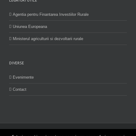
LEGATURI UTILE
Agentia pentru Finantarea Investiilor Rurale
Uniunea Europeana
Ministerul agriculturii si dezvoltarii rurale
DIVERSE
Evenimente
Contact
Acest site nu reprezinta pozitia oficiala a Comisiei Europene. Întrega