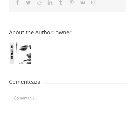
Facebook
Twitter
Reddit
LinkedIn
Tumblr
Pinterest
Vk
E-
mail:
About the Author:
owner
Comenteaza
Comment